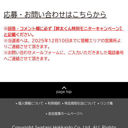
応募・お問い合わせはこちらから
※
回答・コメント欄に
必ず
【
幹太くん特別モニターキャンペーン
】
と記載
ください。
※当選者へは、2025年12月10日までに管轄エリアの営業所よ
りご連絡させて頂きます。
※お問い合わせメールフォームに、ご入力いただきました電話番号
へご連絡させて頂きます。
page top
個人情報について
利用規約
特定商取引法について
リンク集
岩谷産業ホームページへ
Copyright Iwatani Hokkaido Co.,Ltd. ALL Rights