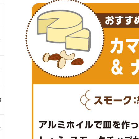
ツ
カ
趣
文