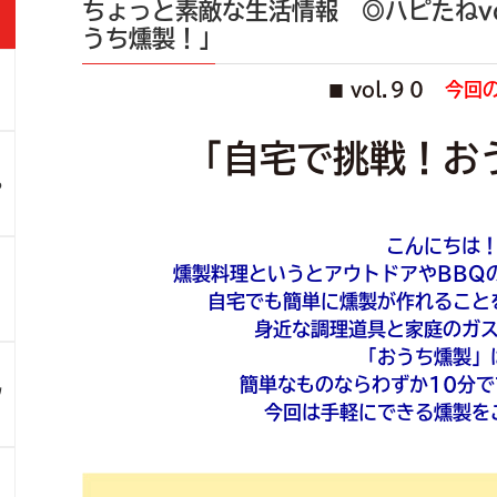
ちょっと素敵な生活情報 ◎ハピたねvo
うち燻製！」
vol.９０
今回
■
」
「自宅で挑戦！お
ろ
こんにちは
燻製料理というとアウトドアやBBQ
！
自宅でも簡単に燻製が作れること
身近な調理道具と家庭のガ
「おうち燻製」
簡単なものならわずか10分
ツ
今回は手軽にできる燻製を