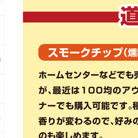
ス
伝
よ