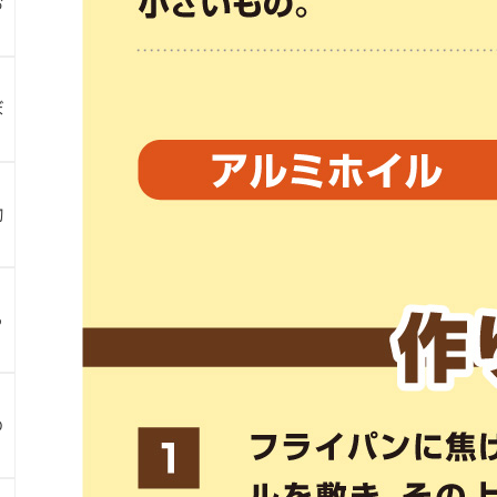
お
ぼ
物
ら
め