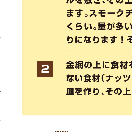
る
？
ア
ン