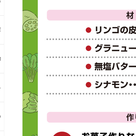
お
ぼ
物
ら
め