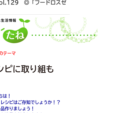
l.129 ◎「フードロスゼ
のテーマ
シピに取り組も
」
ちは！
ロレシピはご存知でしょうか！？
一品作りましょう！