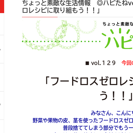
ちょっと素敵な生活情報 ◎ハピたねvo
ロレシピに取り組もう！！」
」
ろ
vol.１２９
今回
■
！
「フードロスゼロレ
う！！
ツ
みなさん、こんに
野菜や果物の皮、茎を使ったフードロスゼ
普段捨ててしまう部分でもう