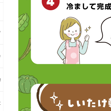
ツ
カ
趣
文