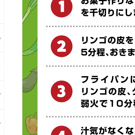
る
？
ア
ン