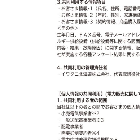
3.共同利用する情報項目
・お客さま情報-1（氏名、住所、電話番
・お客さま情報-2（年齢、性別、家族構
・お客さま情報-3（契約情報、商品購入
＜その他＞
生年月日、ＦＡＸ番号、電子メールアドレ
ルギー供給設備（供給設備等に関する図面
内容・結果・故障原因）に関する情報、販
社が実施する各種アンケート結果に関する
4. 共同利用の管理責任者
・イワタニ北海道株式会社、代表取締役社
【個人情報の共同利用】(電力販売に関し
1. 共同利用する者の範囲
当社は以下の者との間でお客さまの個人情
・小売電気事業者※2
・一般送配電事業者※3
・配電事業者
・需要抑制契約者※4
・電力広域的運営推進機関※５