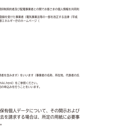
要抑制契約者及び配電事業者との間でお客さまの個人情報を共同利
の登録を受けた事業者（電気事業法等の一部を改正する法律（平成
源エネルギー庁のホームページ（
業者を含みます）をいいます（事業者の名称、所在地、代表者の氏
hiki.html）をご参照ください。
約の申込みを行うことをいいます。
保有個人データについて、その開示および
去を請求する場合は、所定の用紙に必要事
。