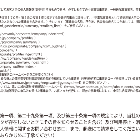
定してお客さまの個人情報を共同利用するものであり、必ずしも全ての小売電気事業者、一般送配電事業者、需
日法律第１７０号）第２条の５第１項に規定する登録拒否事由に該当せず、小売電気事業者として経済産業大臣
けたとみなされた事業者を含みます。）をいいます（事業者の名称、所在地、代表者の氏名につきましては、資
y_and_gas/electric/summary/retailers_list/） をご参照ください）。
twork/corporate/company/index.html）
p/company/profile/ ）
pg/company/summary/ ）
.jp/corporate/company/com_outline/ ）
company/ ）
rate/profile/index.html ）
w/company/guide/outline/ ）
porate/summary/index.html ）
pany_outline_index ）
uide/ ）
電事業者のホームページをご参照ください）
たる会員との間で需要抑制量調整供給契約を締結している事業者（契約締結前に事業者コードを取得している事
occto.or.jp/privacy/negawatt-jigyousya.html）をご参照ください）。
広域的運営推進機関のホームページ（https://www.occto.or.jp/occto/about_occto/sos
小売供給等契約の申込みを受けた事業者が、お客さまを代行して、既存の事業者に対して、小売供給等契約の解
第一項、第二十九条第一項、及び第三十条第一項の規定により、当社の
タが存在しないときにその旨を知らせることを含む）及び利用停止・消
人情報に関するお問い合わせ窓口」まで、郵送にて請求をしてください
あらかじめご了承ください）