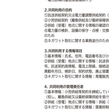
2.共同利用の目的
①託送供給契約又は電力量調整供給契約（
②小売供給契約（離島供給及び最終保障供
③供給（受電）地点に関する情報の確認の
④電力量の検針、設備の保守・点検・交換
のため
⑤ネガワット取引に関する業務遂行のため
3.共同利用する情報項目
①基本情報：氏名、住所、電話番号及び小
②供給（受電）地点に関する情報：託送供
号、託送契約高情報、電流上限値、接続送
異動年月日、検針日、契約状態、廃止措置
③ネガワット取引に関する情報：発電販売
4. 共同利用の管理責任者
①基本情報：小売供給等契約を締結してい
（但し、離島供給又は最終保障供給を受け
②供給（受電）地点に関する情報：供給（
③ネガワット取引に関する情報：需要抑制