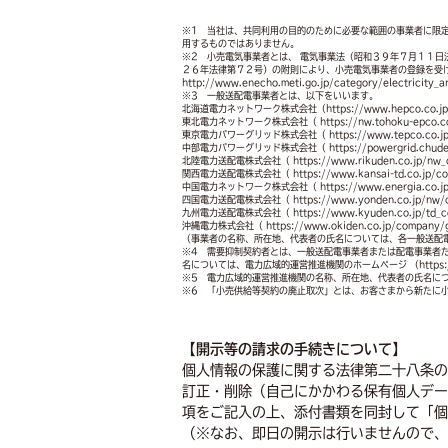
※1 当社は、共同利用の目的のために必要な範囲の事業者に限
用するものではありません。
※2 小売電気事業者とは、 電気事業法（昭和３９年７月１１
２６年法律第７２号）の附則により、小売電気事業者の登録を受
http://www.enecho.meti.go.jp/category/electricit
※3 一般送配電事業者とは、以下をいいます。
北海道電力ネットワーク株式会社（https://www.hepco.co.jp/ne
東北電力ネットワーク株式会社（ https://nw.tohoku-epco.co.j
東京電力パワーグリッド株式会社（ https://www.tepco.co.jp/
中部電力パワーグリッド株式会社（ https://powergrid.chuden.co
北陸電力送配電株式会社（ https://www.rikuden.co.jp/nw_
関西電力送配電株式会社（ https://www.kansai-td.co.jp/corpo
中国電力ネットワーク株式会社（ https://www.energia.co.jp/n
四国電力送配電株式会社（ https://www.yonden.co.jp/nw/cor
九州電力送配電株式会社（ https://www.kyuden.co.jp/td_com
沖縄電力株式会社（ https://www.okiden.co.jp/company/g
（事業者の名称、所在地、代表者の氏名については、各一般送配
※4 需要抑制契約者とは、一般送配電事業者または配電事業者
名については、電力広域的運営推進機関のホームページ （https://www.
※5 電力広域的運営推進機関の名称、所在地、代表者の氏名については、電力
※6 「小売供給等契約の廃止取次」とは、お客さまから新たに
【開示等の請求の手続きについて】
個人情報の保護に関する法律第二十八条の
訂正・削除（自己にかかわる保有個人デー
項をご記入の上、添付書類を同封して「個
（※なお、即日の開示は行いませんので、