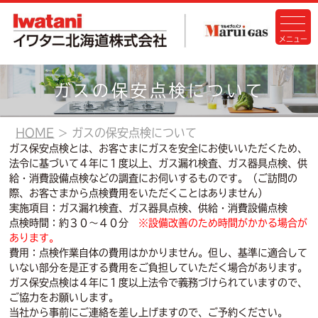
ガスの保安点検について
HOME
ガスの保安点検について
ガス保安点検とは、お客さまにガスを安全にお使いいただくため、
法令に基づいて４年に１度以上、ガス漏れ検査、ガス器具点検、供
給・消費設備点検などの調査にお伺いするものです。（ご訪問の
際、お客さまから点検費用をいただくことはありません）
実施項目：ガス漏れ検査、ガス器具点検、供給・消費設備点検
点検時間：約３０～４０分
※設備改善のため時間がかかる場合が
あります。
費用：点検作業自体の費用はかかりません。但し、基準に適合して
いない部分を是正する費用をご負担していただく場合があります。
ガス保安点検は４年に１度以上法令で義務づけられていますので、
ご協力をお願いします。
当社から事前にご連絡を差し上げますので、ご予約ください。